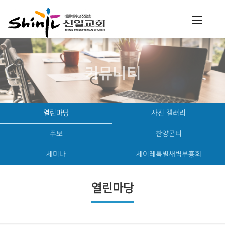
커뮤니티
열린마당
사진 갤러리
주보
찬양콘티
세미나
세이레특별새벽부흥회
열린마당