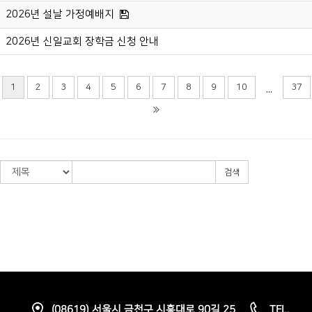
2026년 설날 가정예배지
2026년 신일교회 장학금 신청 안내
1
2
3
4
5
6
7
8
9
10
37
...
검색
(08619) 서울시 금천구 시흥대로 90길 25
TEL.