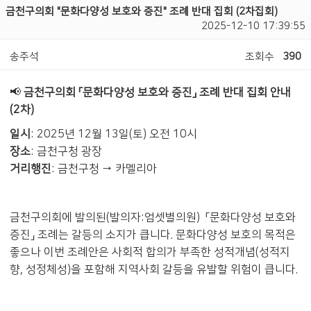
금천구의회 "문화다양성 보호와 증진" 조례 반대 집회 (2차집회)
2025-12-10 17:39:55
송주석
조회수
390
📢
금천구의회 「문화다양성 보호와 증진」 조례 반대 집회 안내
(2차)
일시
: 2025년 12월 13일(토) 오전 10시
장소
: 금천구청 광장
거리행진
: 금천구청 → 카멜리아
금천구의회에 발의된(발의자:엄셋별의원) 「문화다양성 보호와
증진」 조례는 갈등의 소지가 큽니다. 문화다양성 보호의 목적은
좋으나 이번 조례안은 사회적 합의가 부족한 성적개념(성적지
향, 성정체성)을 포함해 지역사회 갈등을 유발할 위험이 큽니다.