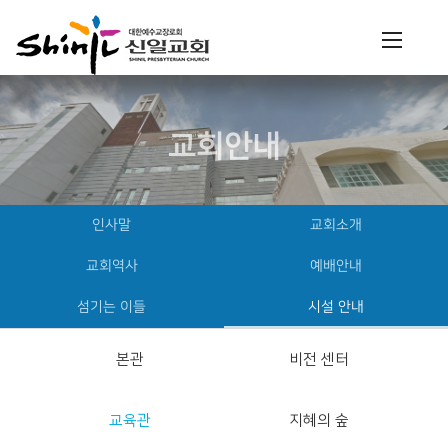
교회안내
인사말
교회소개
교회역사
예배안내
섬기는 이들
시설 안내
본관
비전 센터
교육관
지혜의 숲