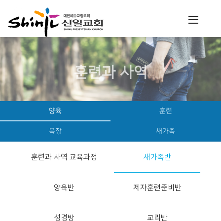
훈련과 사역
양육
훈련
목장
새가족
훈련과 사역 교육과정
새가족반
양육반
제자훈련준비반
성경방
교리반