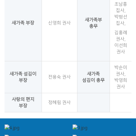
조남흥
집사,
박병선
새가족부
새가족 부장
신영희 권사
집사,
총무
김홍례
권사,
이선희
권사
박순미
새가족 섬김이
새가족
권사,
전용숙 권사
부장
섬김이 총무
박영희
권사
사랑의 편지
정혜림 권사
부장