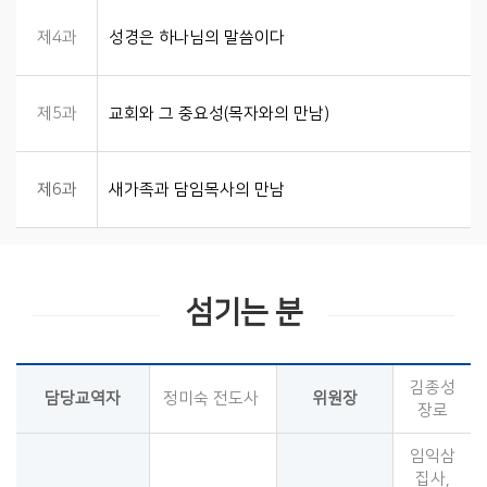
제4과
성경은 하나님의 말씀이다​
제5과
교회와 그 중요성(목자와의 만남)
제6과
새가족과 담임목사의 만남
섬기는 분
김종성
담당교역자
정미숙 전도사
위원장
장로
임익삼
집사,