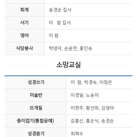
회계
송경순 집사 ​
서기
​ 이 람 집사​
영어
이 람
식당봉사
​박영자, 손윤연, 홍인숙
소망교실
성경쓰기
이 람, 박경숙, 이정은
미술반
이경일, 노송미
뜨개질
이현주, 황선희, 김영아
​종이접기(통합공예)​
김홍신, 홍순식, 송경순
성경듣기
최혁수