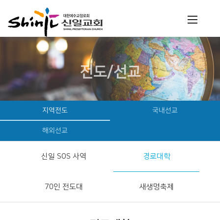
전도/선교
지역전도
국내선교
해외선교
신일 SOS 사역
경로대학
70인 전도대
새생명축제