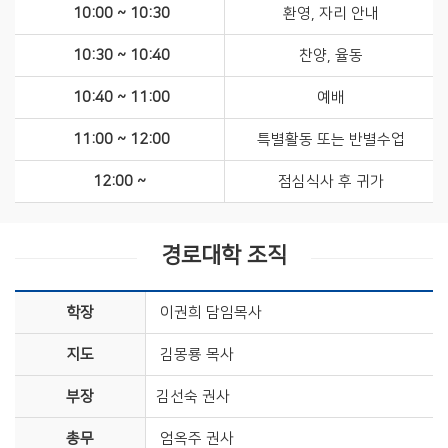
10:00 ~ 10:30
환영, 자리 안내
10:30 ~ 10:40
찬양, 율동
10:40 ~ 11:00
예배
11:00 ~ 12:00
특별활동 또는 반별수업
12:00 ~
점심식사 후 귀가
경로대학 조직
학장
이권희 담임목사
지도
김몽룡 목사
부장
김선숙 권사 ​
총무
​엄옥주 권사​