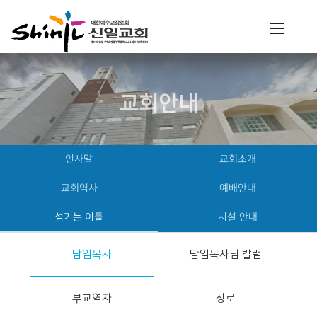
교회안내
인사말
교회소개
교회역사
예배안내
섬기는 이들
시설 안내
담임목사
담임목사님 칼럼
부교역자
장로