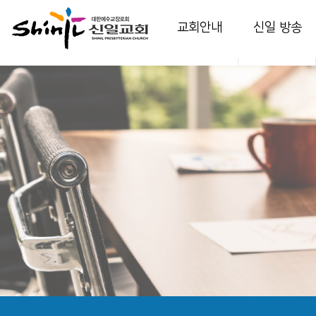
교회안내
신일 방송
인사말
담임 목사 설교
교회소개
부교역자 설교
교회역사
다음 세대 영상
예배안내
온가정예배
섬기는 이들
찬양
시설 안내
특별 영상
강의