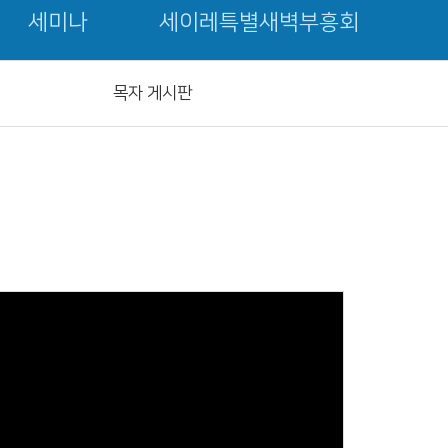
세미나
세이레특별새벽부흥회
목자 게시판
Views