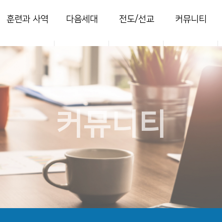
훈련과 사역
다음세대
전도/선교
커뮤니티
양육
영아부
지역전도
열린마당
훈련
유치부
국내선교
사진 갤러리
목장
유년부
해외선교
주보
새가족
초등부
찬양콘티
커뮤니티
청소년부
세미나
청년국
세이레특별새벽
부흥회