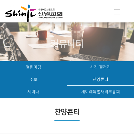
커뮤니티
열린마당
사진 갤러리
주보
찬양콘티
세미나
세이레특별새벽부흥회
찬양콘티