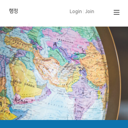
행정
Login
|
Join
양육훈련 신청
태신자 작정
학습입교(유아)
세례 신청
중보기도 요청
문의 하기
교인증명서 신청