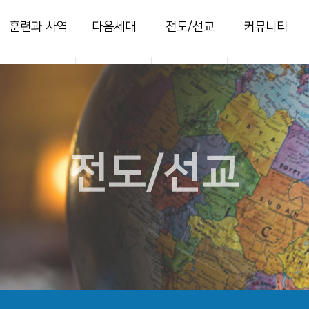
훈련과 사역
다음세대
전도/선교
커뮤니티
양육
영아부
지역전도
열린마당
훈련
유치부
국내선교
사진 갤러리
목장
유년부
해외선교
주보
새가족
초등부
찬양콘티
전도/선교
청소년부
세미나
청년국
세이레특별새벽
부흥회