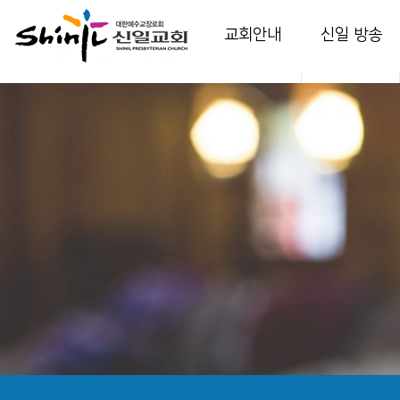
교회안내
신일 방송
인사말
담임 목사 설교
교회소개
부교역자 설교
교회역사
다음 세대 영상
예배안내
온가정예배
섬기는 이들
찬양
시설 안내
특별 영상
강의