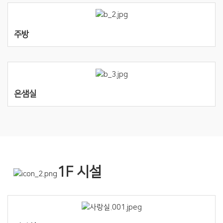
주방
은샘실
1F 시설