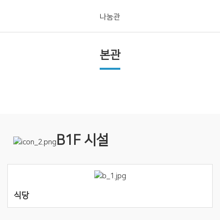
나눔관
본관
B1F 시설
식당