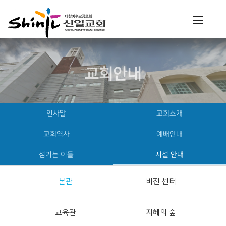
교회안내
인사말
교회소개
교회역사
예배안내
섬기는 이들
시설 안내
본관
비전 센터
교육관
지혜의 숲