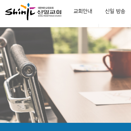
교회안내
신일 방송
인사말
담임 목사 설교
교회소개
부교역자 설교
교회역사
다음 세대 영상
예배안내
온가정예배
섬기는 이들
찬양
시설 안내
특별 영상
강의