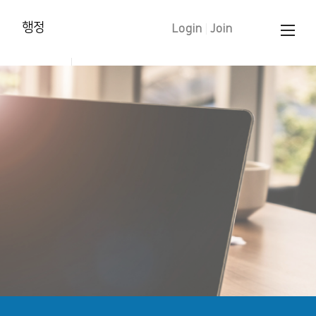
행정
Login
|
Join
양육훈련 신청
태신자 작정
학습입교(유아)
세례 신청
중보기도 요청
문의 하기
교인증명서 신청