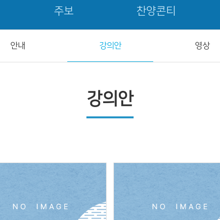
주보
찬양콘티
안내
강의안
영상
강의안
Views
Views