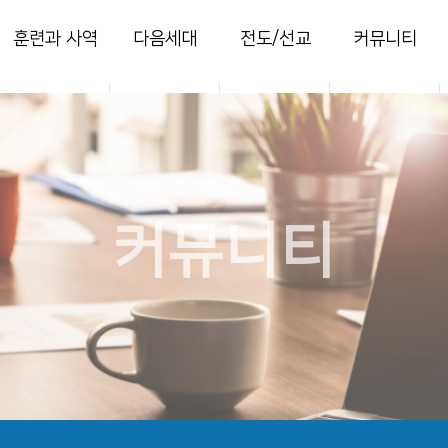
훈련과 사역
다음세대
전도/선교
커뮤니티
양육
영아부
지역전도
열린마당
훈련
유치부
국내선교
사진 갤러리
목장
유년부
해외선교
주보
새가족
초등부
찬양콘티
커뮤니티
청소년부
세미나
청년국
세이레특별새벽
부흥회