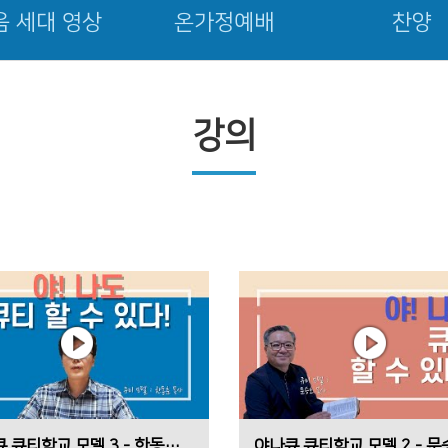
음 세대 영상
온가정예배
찬양
강의
야나큐 큐티학교 모델 3 - 한동훈 목사(부성교회 담임)