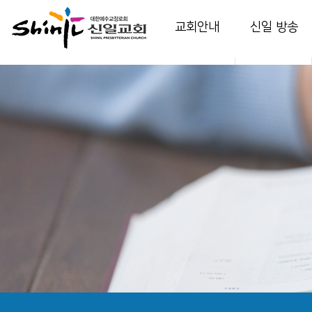
교회안내
신일 방송
인사말
담임 목사 설교
교회소개
부교역자 설교
교회역사
다음 세대 영상
예배안내
온가정예배
섬기는 이들
찬양
시설 안내
특별 영상
강의