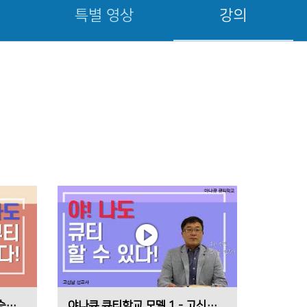
특별 영상
강의
야나큐 큐티학교 모델 2 - 문승호 목사(MDM 선교회 대표)
야나큐 큐티학교 모델 1 - 고신남 선교사(K국)