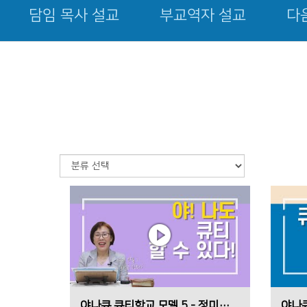
담임 목사 설교
부교역자 설교
다
야나큐 큐티학교 모델 5 - 정미숙 전도사