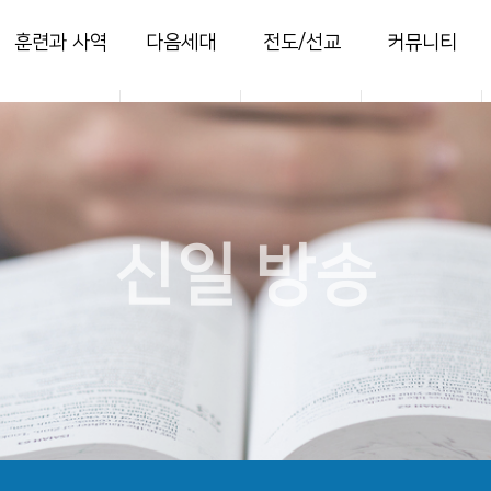
훈련과 사역
다음세대
전도/선교
커뮤니티
양육
영아부
지역전도
열린마당
훈련
유치부
국내선교
사진 갤러리
목장
유년부
해외선교
주보
새가족
초등부
찬양콘티
신일 방송
청소년부
세미나
청년국
세이레특별새벽
부흥회