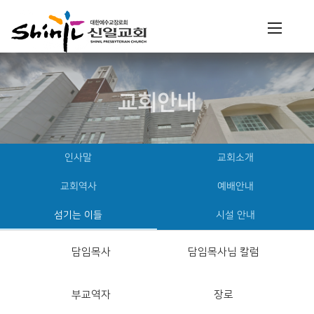
교회안내
인사말
교회소개
교회역사
예배안내
섬기는 이들
시설 안내
담임목사
담임목사님 칼럼
부교역자
장로