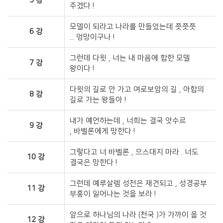
5 강
주겠다 !​
모델이 되라고 나라를 만들었는데 쯧쯧쯧
6 강
... 엉망이구나 !​
그런데 다윗 , 너는 내 마음에 합한 모델
7 강
왕이다 !​
다윗의 길로 안 가고 여로보암의 길 , 아합의
8 강
길로 가는 왕들아 !​
내가 예언하는데 , 너희는 결국 앗수르
9 강
, 바벨론에게 망한다 !​
그렇다고 너 바벨론 , 으스대지 마라 . 너도
10 강
결국은 망한다 !​
그런데 예루살렘 성전은 재건되고 , 성경공부
11 강
부흥이 일어나는 것을 보라 !​
앞으로 하나님의 나라 (천국 )가 가까이 올 것
12 강