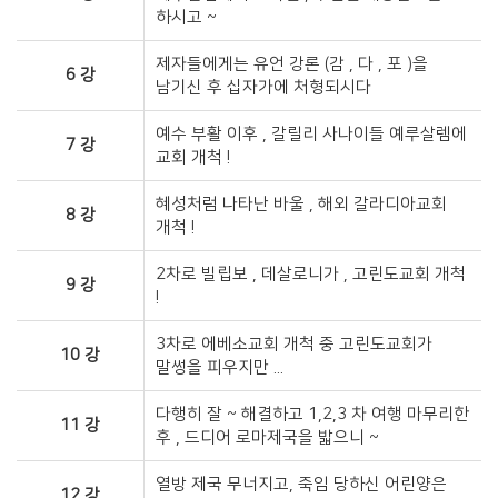
하시고 ~​
제자들에게는 유언 강론 (감 , 다 , 포 )을
6 강
남기신 후 십자가에 처형되시다 ​
예수 부활 이후 , 갈릴리 사나이들 예루살렘에
7 강
교회 개척 !​
혜성처럼 나타난 바울 , 해외 갈라디아교회
8 강
개척 !​
2차로 빌립보 , 데살로니가 , 고린도교회 개척
9 강
!​
3차로 에베소교회 개척 중 고린도교회가
10 강
말썽을 피우지만 ...​
다행히 잘 ~ 해결하고 1,2,3 차 여행 마무리한
11 강
후 , 드디어 로마제국을 밟으니 ~​
열방 제국 무너지고, 죽임 당하신 어린양은
12 강