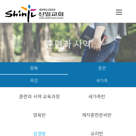
훈련과 사역
양육
훈련
목장
새가족
훈련과 사역 교육과정
새가족반
양육반
제자훈련준비반
성경방
교리반