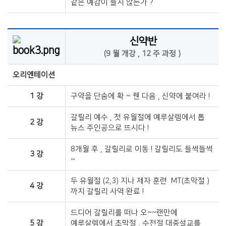
같은 예감이 들지 않는가 ?​
신약반
(9 월 개강 , 12 주 과정 )​
오리엔테이션
1 강
구약을 단숨에 확 ~ 꿴 다음 , 신약에 붙여라 !​
갈릴리 예수 , 첫 유월절에 예루살렘에서 톱
2 강
뉴스 주인공으로 뜨시다 !​
8개월 후 , 갈릴리로 이동 ! 갈릴리도 들썩들썩
3 강
~​
두 유월절 (2,3) 지나 제자 훈련 MT(초막절 )
4 강
까지 갈릴리 사역 완료 !​
드디어 갈릴리를 떠나 오~~랜만에
5 강
예루살렘에서 초막절 , 수전절 대중설교를