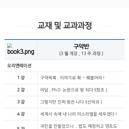
교재 및 교과과정
구약반
(3 월 개강 , 13 주 과정 )
오리엔테이션
1 강
구약목록 , 이야기로 확 ~ 꿰뚫어라 !​
2 강
아담 , Ph.D 논문으로 왕 되다 !(창조 )​
3 강
그렇지만 진짜 왕은 나다 !(선악과 )​
4 강
세계사 속에 내 나라 이스라엘을 세우겠다 !​
국민을 만들었으니 ... 법도 제정하고 영토도