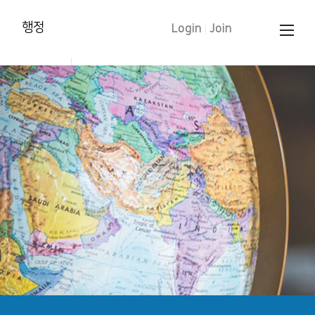
행정
Login
|
Join
양육훈련 신청
태신자 작정
학습입교(유아)
세례 신청
중보기도 요청
문의 하기
교인증명서 신청