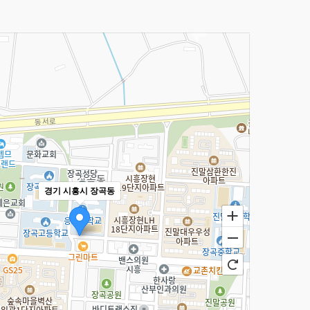
경기 시흥시 장곡동