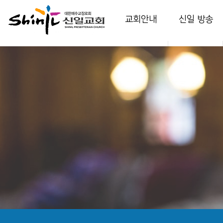
교회안내
신일 방송
인사말
담임 목사 설교
교회소개
부교역자 설교
교회역사
다음 세대 영상
예배안내
온가정예배
섬기는 이들
찬양
시설 안내
특별 영상
강의