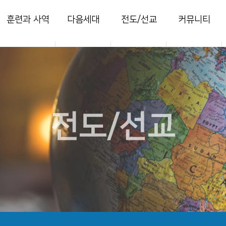
훈련과 사역
다음세대
전도/선교
커뮤니티
양육
영아부
지역전도
열린마당
훈련
유치부
국내선교
사진 갤러리
목장
유년부
해외선교
주보
새가족
초등부
찬양콘티
전도/선교
청소년부
세미나
청년국
세이레특별새벽
부흥회