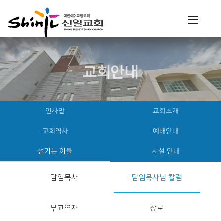
교회안내
인사말
교회소개
교회역사
예배안내
섬기는 이들
시설 안내
담임목사
담임목사님 칼럼
부교역자
장로