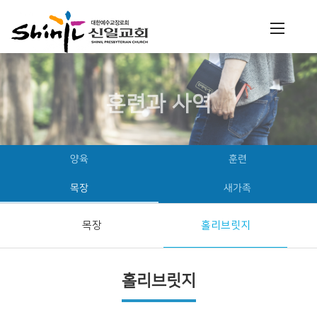
훈련과 사역
양육
훈련
목장
새가족
목장
홀리브릿지
홀리브릿지