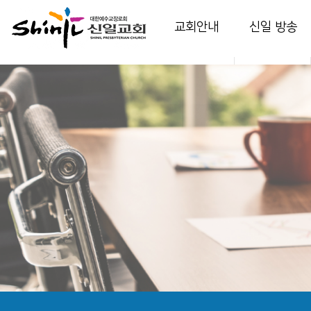
교회안내
신일 방송
인사말
담임 목사 설교
교회소개
부교역자 설교
교회역사
다음 세대 영상
예배안내
온가정예배
섬기는 이들
찬양
시설 안내
특별 영상
강의