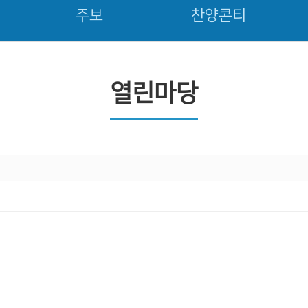
주보
찬양콘티
열린마당