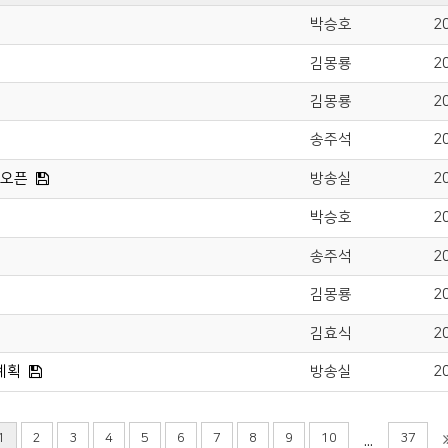
박승호
2
김몽룡
2
김몽룡
2
송주석
2
 오픈
방송실
2
박승호
2
송주석
2
김몽룡
2
김효식
2
계획
방송실
2
1
2
3
4
5
6
7
8
9
10
37
...