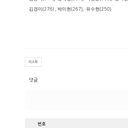
김경미
(276) ,
박미현
(267),
유수현
(250)
리스트
댓글
번호