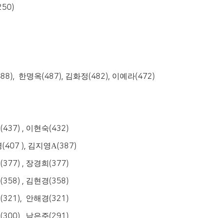
250)
488),
한명옥
(487),
김화정
(482),
이예라
(472)
복
(437) ,
이현숙
(432)
명
(407 ),
김지영A
(387)
경
(377) ,
장경희
(377)
화
(358) ,
김현경
(358)
리
(321),
안해경
(321)
진
(300),
남은주
(291)