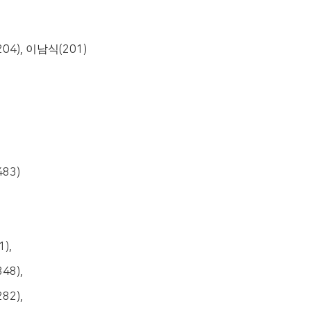
204),
이남식
(201)
483)
1),
348),
282),