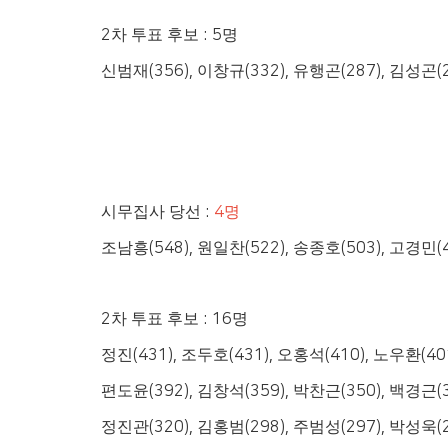
2
차 투표 후보
: 5
명
신범재
(356),
이창규
(332),
유행곤
(287),
김성곤
(
시무집사 당선
:
4
명
조남흥
(548),
원일찬
(522),
송종호
(503),
고경민
(
2
차 투표 후보
: 16
명
정진
(431),
조두호
(431),
오홍석
(410),
노우환
(40
편도윤
(392),
김창석
(359),
박찬근
(350),
백경근
(
정진관
(320),
김홍범
(298),
주범성
(297),
박성욱
(