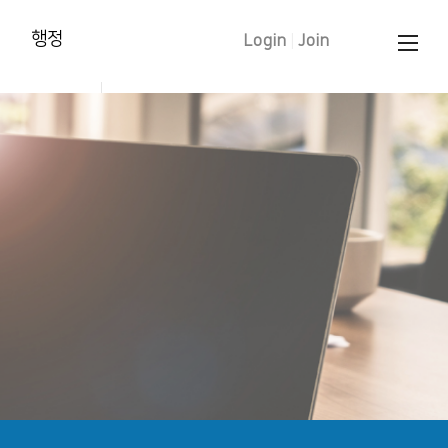
행정
Login
|
Join
양육훈련 신청
태신자 작정
학습입교(유아)
세례 신청
중보기도 요청
문의 하기
교인증명서 신청