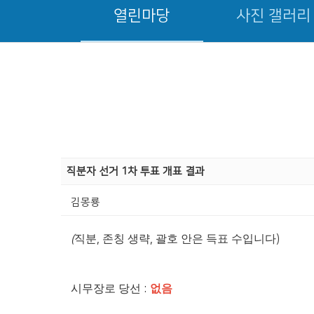
열린마당
사진 갤러리
직분자 선거 1차 투표 개표 결과
김몽룡
(
직분
,
존칭 생략
,
괄호 안은 득표 수입니다
)
시무장로 당선
:
없음