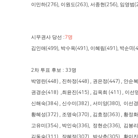
이민하
(276),
이원도
(263),
서종현
(256),
임영범
(
시무권사 당선
:
7
명
김인애
(499),
박수옥
(491),
이혜림
(491), 박순미(
2
차 투표 후보
: 33
명
박영란
(448) ,
진하정
(448) ,
권은정
(447) ,
안순
권경순
(418) ,
최윤진
(415) ,
김옥희
(411) ,
이선
신해숙
(384) ,
신수미
(382) ,
서미양
(380),
이선
황혜성
(372) ,
조명숙
(370) ,
김효정
(363) ,
황정
고유미
(354) ,
박인숙
(336),
정현순
(336),
김봉
김동숙
(311),
장혜정
(307),
박상춘
(305),
황미