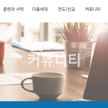
훈련과 사역
다음세대
전도/선교
커뮤니티
양육
영아부
지역전도
열린마당
훈련
유치부
국내선교
사진 갤러리
목장
유년부
해외선교
주보
새가족
초등부
찬양콘티
커뮤니티
청소년부
세미나
청년국
세이레특별새벽
부흥회