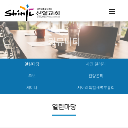
커뮤니티
열린마당
사진 갤러리
주보
찬양콘티
세미나
세이레특별새벽부흥회
열린마당