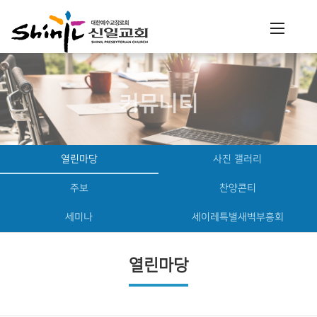
커뮤니티
열린마당
사진 갤러리
주보
찬양콘티
세미나
세이레특별새벽부흥회
열린마당