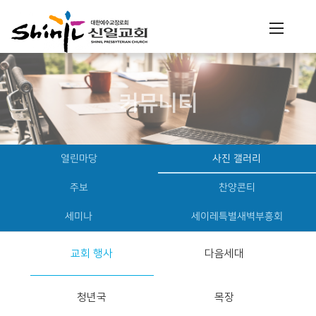
커뮤니티
열린마당
사진 갤러리
주보
찬양콘티
세미나
세이레특별새벽부흥회
교회 행사
다음세대
청년국
목장