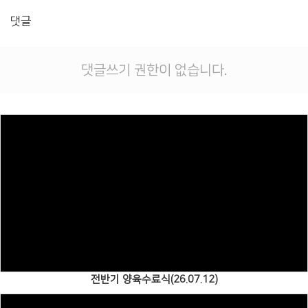
# 첨부 10.KakaoTalk_Photo_2025-11-16-19-00-14 003.jpeg
댓글
# 첨부 11.KakaoTalk_Photo_2025-11-22-12-39-15 004.jpeg
댓글쓰기 권한이 없습니다.
Views
전반기 양육수료식(26.07.12)