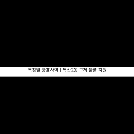
Views
목장별 긍휼사역ㅣ독산2동 구제 물품 지원
Views