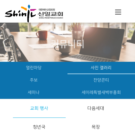
커뮤니티
열린마당
사진 갤러리
주보
찬양콘티
세미나
세이레특별새벽부흥회
교회 행사
다음세대
청년국
목장