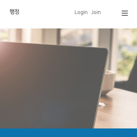
행정
Login
|
Join
양육훈련 신청
태신자 작정
학습입교(유아)
세례 신청
중보기도 요청
문의 하기
교인증명서 신청