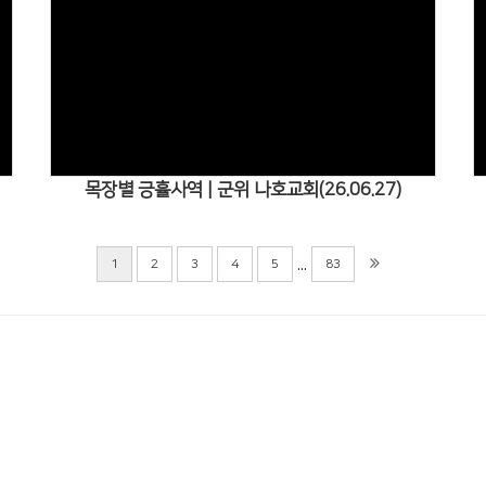
Views
목장별 긍휼사역 | 군위 나호교회(26.06.27)
...
1
2
3
4
5
83