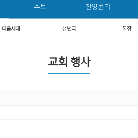
주보
찬양콘티
다음세대
청년국
목장
교회 행사