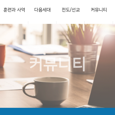
훈련과 사역
다음세대
전도/선교
커뮤니티
양육
영아부
지역전도
열린마당
훈련
유치부
국내선교
사진 갤러리
목장
유년부
해외선교
주보
새가족
초등부
찬양콘티
커뮤니티
청소년부
세미나
청년국
세이레특별새벽
부흥회