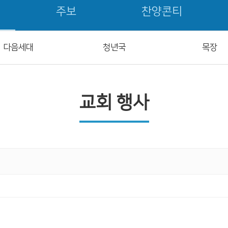
주보
찬양콘티
다음세대
청년국
목장
교회 행사