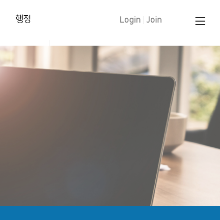
행정
Login
|
Join
양육훈련 신청
태신자 작정
학습입교(유아)
세례 신청
중보기도 요청
문의 하기
교인증명서 신청