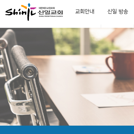
교회안내
신일 방송
인사말
담임 목사 설교
교회소개
부교역자 설교
교회역사
다음 세대 영상
예배안내
온가정예배
섬기는 이들
찬양
시설 안내
특별 영상
강의