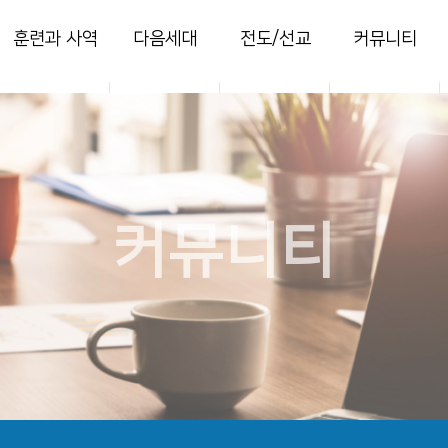
훈련과 사역
다음세대
전도/선교
커뮤니티
양육
영아부
지역전도
열린마당
훈련
유치부
국내선교
사진 갤러리
목장
유년부
해외선교
주보
새가족
초등부
찬양콘티
커뮤니티
청소년부
세미나
청년국
세이레특별새벽
부흥회