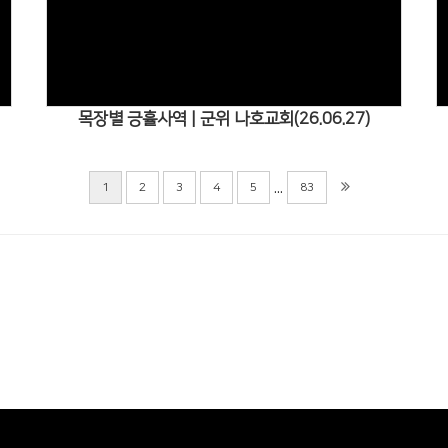
Views
목장별 긍휼사역 | 군위 나호교회(26.06.27)
...
1
2
3
4
5
83