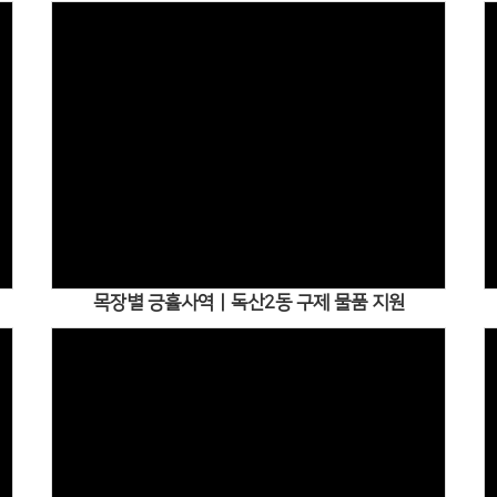
Views
목장별 긍휼사역ㅣ독산2동 구제 물품 지원